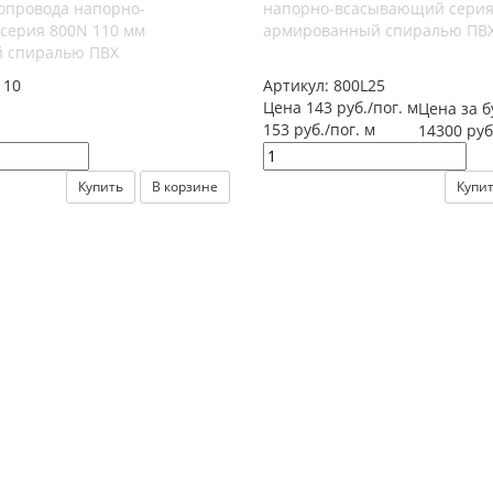
опровода напорно-
напорно-всасывающий серия 
серия 800N 110 мм
армированный спиралью ПВХ 
 спиралью ПВХ
110
Артикул:
800L25
Цена 143 руб./пог. м
Цена за б
153 руб./пог. м
14300 руб
Купить
В корзине
Купи