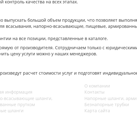
 контроль качества на всех этапах.
о выпускать большой объем продукции, что позволяет выполня
 для всасывания, напорно-всасывающие, пищевые, армированн
нтии на все позиции, представленные в каталоге.
рямую от производителя. Сотрудничаем только с юридическим
чнить цену услуги можно у наших менеджеров.
оизведут расчет стоимости услуг и подготовят индивидуально
О компании
ая информация
Контакты
о-всасывающие шланги,
Напорные шланги, арм
ванные прутком
Безнапорные трубки
ые шланги
Карта сайта