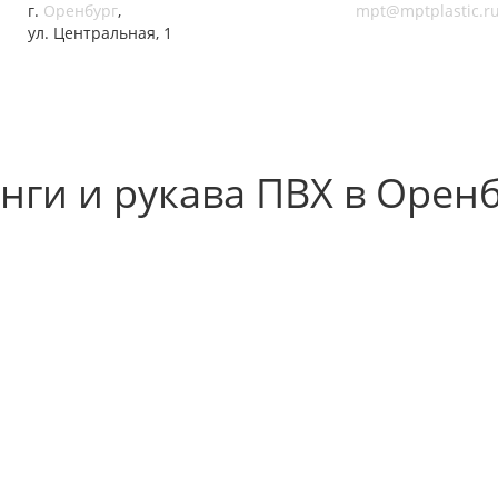
г.
Оренбург
,
mpt@mptplastic.r
ул. Центральная, 1
ги и рукава ПВХ в Орен