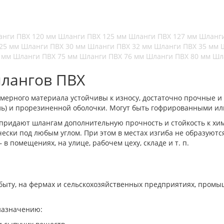
нги ПВХ 120 мм
Шланги ПВХ 125 мм
Шланги ПВХ 127 мм
Шланги
 25 мм
Шланги ПВХ 30 мм
Шланги ПВХ 32 мм
Шланги ПВХ 35 мм
5 мм
Шланги ПВХ 75 мм
Шланги ПВХ 76 мм
Шланги ПВХ 80 мм
Шл
шлангов ПВХ
ерного материала устойчивы к износу, достаточно прочные и п
ь) и прорезиненной оболочки. Могут быть гофрированными или
 придают шлангам дополнительную прочность и стойкость к хи
чески под любым углом. При этом в местах изгиба не образуют
 помещениях, на улице, рабочем цеху, складе и т. п.
ыту, на фермах и сельскохозяйственных предприятиях, промыш
назначению: