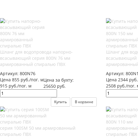
Шланг для водопровода напорно-
Шланг для вод
всасывающий серия 800N 76 мм
всасывающий 
армированный спиралью ПВХ
армированный
Артикул:
800N76
Артикул:
800N
Цена 855 руб./пог. м
Цена 2344 руб.
Цена за бухту:
915 руб./пог. м
2508 руб./пог. 
25650 руб.
Купить
В корзине
серия 100SM 50 мм армированный
спиралью ПВХ