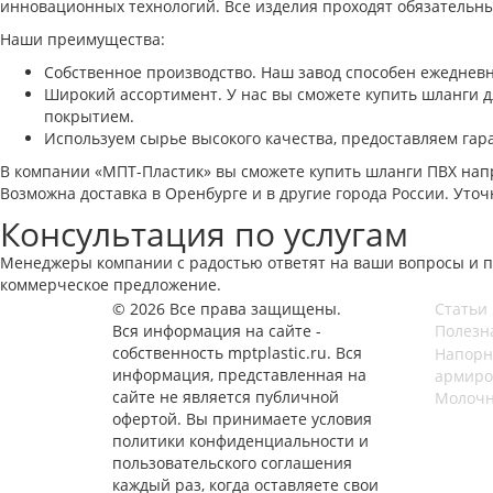
инновационных технологий. Все изделия проходят обязательный
Наши преимущества:
Собственное производство. Наш завод способен ежедневн
Широкий ассортимент. У нас вы сможете купить шланги
покрытием.
Используем сырье высокого качества, предоставляем гара
В компании «МПТ-Пластик» вы сможете купить шланги ПВХ нап
Возможна доставка в Оренбурге и в другие города России. Уто
Консультация по услугам
Менеджеры компании с радостью ответят на ваши вопросы и пр
коммерческое предложение.
© 2026 Все права защищены.
Статьи
Вся информация на сайте -
Полезн
собственность mptplastic.ru. Вся
Напорн
информация, представленная на
армиро
сайте не является публичной
Молочн
офертой. Вы принимаете условия
политики конфиденциальности и
пользовательского соглашения
каждый раз, когда оставляете свои