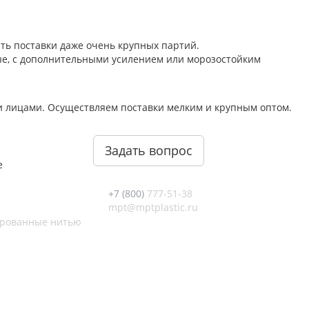
ть поставки даже очень крупных партий.
ые, с дополнительными усилением или морозостойким
и лицами. Осуществляем поставки мелким и крупным оптом.
Задать вопрос
е
+7 (800)
777-51-38
mpt@mptplastic.ru
ированные нитью