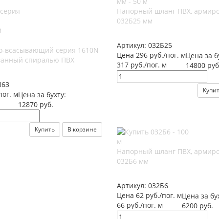
Напорный шланг ПВХ, армир
032Б25 мм
Артикул:
032Б25
о-всасывающий серия 1610N
Цена 296 руб./пог. м
Цена за б
ванный спиралью ПВХ
317 руб./пог. м
14800 руб
N63
Купи
пог. м
Цена за бухту:
12870 руб.
Купить
В корзине
Напорный шланг ПВХ, армир
032Б6 мм
Артикул:
032Б6
Цена 62 руб./пог. м
Цена за бу
66 руб./пог. м
6200 руб.