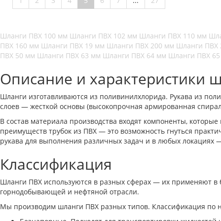
1
2
3
4
5
6
7
...
27
Шланги ПВХ 100 мм
Шланги ПВХ 102 мм
Шланги ПВХ 110 мм
Шла
ПВХ 160 мм
Шланги ПВХ 19 мм
Шланги ПВХ 200 мм
Шланги ПВХ
ПВХ 50 мм
Шланги ПВХ 63 мм
Шланги ПВХ 64 мм
Шланги ПВХ 6
Описание и характеристики 
Шланги изготавливаются из поливинилхлорида. Рукава из полим
слоев — жесткой основы (высокопрочная армированная спирал
В состав материала производства входят компоненты, которые
преимуществ трубок из ПВХ — это возможность гнуться практи
рукава для выполнения различных задач и в любых локациях — в
Классификация
Шланги ПВХ используются в разных сферах — их применяют в б
горнодобывающей и нефтяной отрасли.
Мы производим шланги ПВХ разных типов. Классификация по 