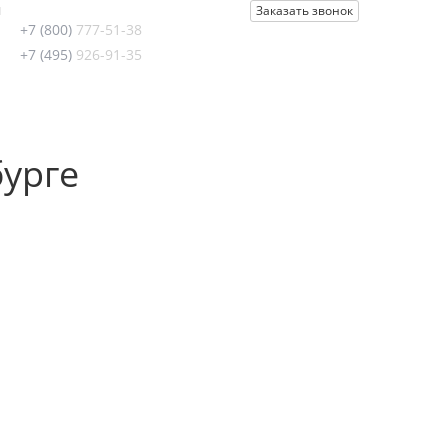
u
Заказать звонок
+7 (800)
777-51-38
+7 (495)
926-91-35
бурге