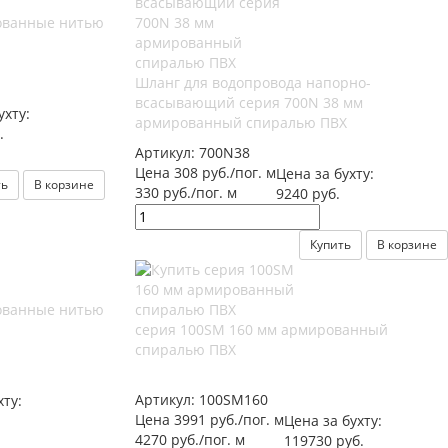
ованные нитью
Шланг для водопровода напорно-
всасывающий серия 700N 38 мм
ухту:
армированный спиралью ПВХ
.
Артикул:
700N38
Цена 308 руб./пог. м
Цена за бухту:
ть
В корзине
330 руб./пог. м
9240 руб.
Купить
В корзине
ованные нитью
серия 100SM 160 мм армированный
спиралью ПВХ
Артикул:
100SM160
хту:
Цена 3991 руб./пог. м
Цена за бухту:
4270 руб./пог. м
119730 руб.