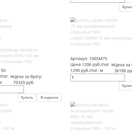
Купи
серия 100SM 75 мм армиров
спиралью ПВХ
опровода напорно-
серия 800N 150 мм
Артикул:
100SM75
 спиралью ПВХ
Цена 1206 руб./пог. м
Цена за 
150
1290 руб./пог. м
36180 ру
/пог. м
Цена за бухту:
м
70320 руб.
Купи
Купить
В корзине