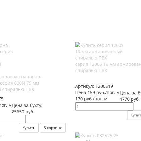
серия 1200S 19 мм армирова
спиралью ПВХ
опровода напорно-
серия 800N 75 мм
Артикул:
1200S19
 спиралью ПВХ
Цена 159 руб./пог. м
Цена за б
75
170 руб./пог. м
4770 руб.
пог. м
Цена за бухту:
25650 руб.
Купи
Купить
В корзине