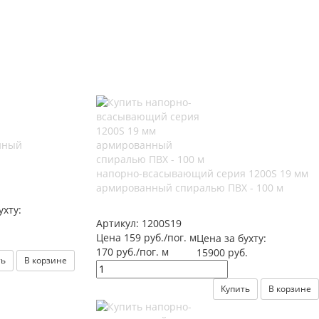
нный
напорно-всасывающий серия 1200S 19 мм
армированный спиралью ПВХ - 100 м
ухту:
Артикул:
1200S19
Цена 159 руб./пог. м
Цена за бухту:
170 руб./пог. м
15900 руб.
ть
В корзине
Купить
В корзине