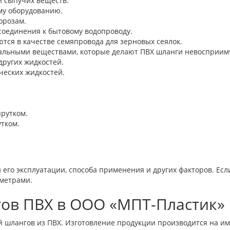
и сыпучих веществ.
му оборудованию.
орозам.
соединения к бытовому водопроводу.
тся в качестве семяпровода для зерновых сеялок.
альными веществами, которые делают ПВХ шланги невосприимч
других жидкостей.
ческих жидкостей.
рутком.
тком.
его эксплуатации, способа применения и других факторов. Есл
метрами.
ов ПВХ в ООО «МПТ-Пластик» 
й шлангов из ПВХ. Изготовление продукции производится на 