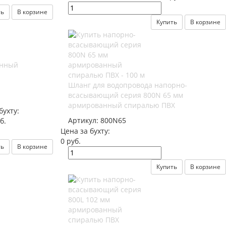
ть
В корзине
Купить
В корзине
анный
Шланг для водопровода напорно-
всасывающий серия 800N 65 мм
армированный спиралью ПВХ
бухту:
Артикул:
800N65
б.
Цена за бухту:
0 руб.
ть
В корзине
Купить
В корзине