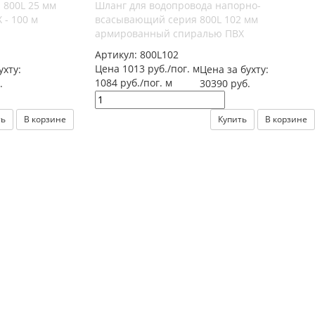
800L 25 мм
Шланг для водопровода напорно-
- 100 м
всасывающий серия 800L 102 мм
армированный спиралью ПВХ
Артикул:
800L102
Цена 1013 руб./пог. м
ухту:
Цена за бухту:
1084 руб./пог. м
.
30390 руб.
ть
В корзине
Купить
В корзине