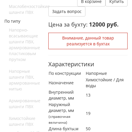
В корзине
Купить
Маслобензостойкие
Задать вопрос
шланги ПВХ
По типу
Цена за бухту:
12000 руб.
Напорно-
всасывающие
Внимание, данный товар
шланги ПВХ,
реализуется в бухтах
армированные
пластиковым
прутком
Характеристики
Напорные
По конструкции
Напорные
шланги ПВХ,
Химостойкие / Для
Назначение
армированные
воды
нитью
Внутренний
13
диаметр, мм
Армированные
Наружный
шланги ПВХ
диаметр, мм
19
(справочная
Химостойкие
величина)
шланги ПВХ
Длина бухты,м
50