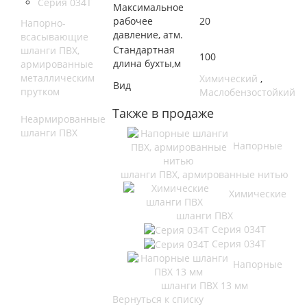
Серия 034Т
Максимальное
рабочее
20
Напорно-
давление, атм.
всасывающие
Стандартная
шланги ПВХ,
100
длина бухты,м
армированные
металлическим
Химический
,
Вид
прутком
Маслобензостойкий
Также в продаже
Неармированные
шланги ПВХ
Напорные
шланги ПВХ, армированные нитью
Химические
шланги ПВХ
Серия 034Т
Серия 034Т
Напорные
шланги ПВХ 13 мм
Вернуться к списку