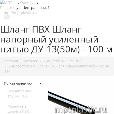
г.
Оренбург
,
ул. Центральная, 1
mpt@mptplastic.ru
Шланг ПВХ Шланг
напорный усиленный
нитью ДУ-13(50м) - 100 м
Главная
Каталог
Химостойкие шланги
Химозостойкие шланги ПВХ для опрыскивателей - серия
034Т
По назначению
Безнапорные
трубки ПВХ
Молочные
шланги ПВХ