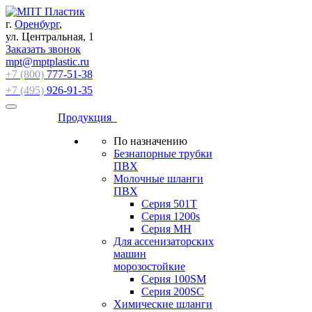
г.
Оренбург
,
ул. Центральная, 1
Заказать звонок
mpt@mptplastic.ru
+7 (800)
777-51-38
+7 (495)
926-91-35
Продукция
По назначению
Безнапорные трубки
ПВХ
Молочные шланги
ПВХ
Серия 501T
Серия 1200s
Серия МН
Для ассенизаторских
машин
морозостойкие
Серия 100SM
Серия 200SС
Химические шланги