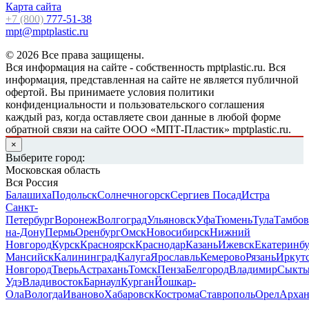
Карта сайта
+7 (800)
777-51-38
mpt@mptplastic.ru
© 2026 Все права защищены.
Вся информация на сайте - собственность mptplastic.ru. Вся
информация, представленная на сайте не является публичной
офертой. Вы принимаете условия политики
конфиденциальности и пользовательского соглашения
каждый раз, когда оставляете свои данные в любой форме
обратной связи на сайте ООО «МПТ-Пластик» mptplastic.ru.
×
Выберите город:
Московская область
Вся Россия
Балашиха
Подольск
Солнечногорск
Сергиев Посад
Истра
Санкт-
Петербург
Воронеж
Волгоград
Ульяновск
Уфа
Тюмень
Тула
Тамбов
на-Дону
Пермь
Оренбург
Омск
Новосибирск
Нижний
Новгород
Курск
Красноярск
Краснодар
Казань
Ижевск
Екатеринб
Мансийск
Калининград
Калуга
Ярославль
Кемерово
Рязань
Иркут
Новгород
Тверь
Астрахань
Томск
Пенза
Белгород
Владимир
Сыкты
Удэ
Владивосток
Барнаул
Курган
Йошкар-
Ола
Вологда
Иваново
Хабаровск
Кострома
Ставрополь
Орел
Архан