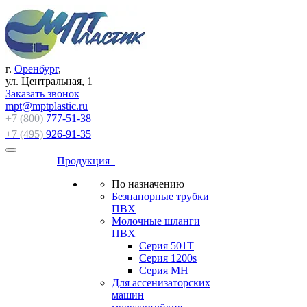
г.
Оренбург
,
ул. Центральная, 1
Заказать звонок
mpt@mptplastic.ru
+7 (800)
777-51-38
+7 (495)
926-91-35
Продукция
По назначению
Безнапорные трубки
ПВХ
Молочные шланги
ПВХ
Серия 501T
Серия 1200s
Серия МН
Для ассенизаторских
машин