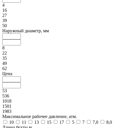
4
16
27
39
50
Наружный диаметр, мм
8
22
35
49
62
Цена
53
536
1018
1501
1983
Максимальное рабочее давление, атм.
10
11
13
15
17
5
7
7,0
8,0
Длина бухты,м