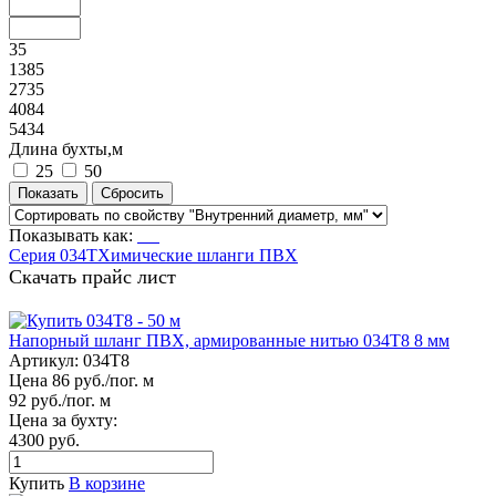
35
1385
2735
4084
5434
Длина бухты,м
25
50
Показывать как:
Серия 034Т
Химические шланги ПВХ
Скачать прайс лист
Напорный шланг ПВХ, армированные нитью 034Т8 8 мм
Артикул:
034Т8
Цена 86 руб./пог. м
92 руб./пог. м
Цена за бухту:
4300 руб.
Купить
В корзине