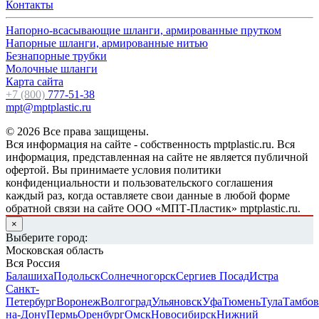
Контакты
Напорно-всасывающие шланги, армированные прутком
Напорные шланги, армированные нитью
Безнапорные трубки
Молочные шланги
Карта сайта
+7 (800)
777-51-38
mpt@mptplastic.ru
© 2026 Все права защищены.
Вся информация на сайте - собственность mptplastic.ru. Вся
информация, представленная на сайте не является публичной
офертой. Вы принимаете условия политики
конфиденциальности и пользовательского соглашения
каждый раз, когда оставляете свои данные в любой форме
обратной связи на сайте ООО «МПТ-Пластик» mptplastic.ru.
×
Выберите город:
Московская область
Вся Россия
Балашиха
Подольск
Солнечногорск
Сергиев Посад
Истра
Санкт-
Петербург
Воронеж
Волгоград
Ульяновск
Уфа
Тюмень
Тула
Тамбов
на-Дону
Пермь
Оренбург
Омск
Новосибирск
Нижний