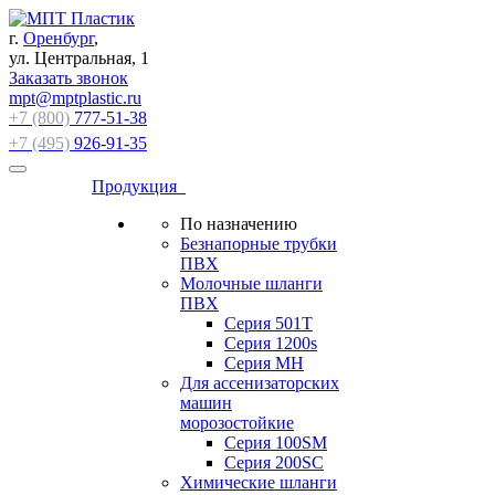
г.
Оренбург
,
ул. Центральная, 1
Заказать звонок
mpt@mptplastic.ru
+7 (800)
777-51-38
+7 (495)
926-91-35
Продукция
По назначению
Безнапорные трубки
ПВХ
Молочные шланги
ПВХ
Серия 501T
Серия 1200s
Серия МН
Для ассенизаторских
машин
морозостойкие
Серия 100SM
Серия 200SС
Химические шланги