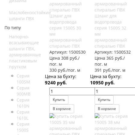
дизайна
Маслобензостойкие
Шланг для
Шланг для
шланги ПВХ
водопровода
водопровода
По типу
серия 1500S 30
серия 1500S 32
мм
мм
Напорно-
армированный
армированный
всасывающие
спиралью ПВХ
спиралью ПВХ
шланги ПВХ,
Артикул:
1500S30
Артикул:
1500S32
армированные
Цена 308 руб./
Цена 365 руб./
пластиковым
пог. м
пог. м
прутком
330 руб./пог. м
391 руб./пог. м
Серия
Цена за бухту:
Цена за бухту:
100SM
9240 руб.
10950 руб.
Серия
900MB
Серия
Купить
Купить
1610N
В корзине
В корзине
Серия
1610L
Серия
1500S