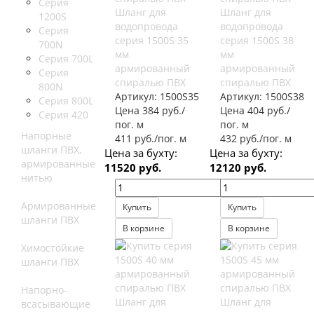
Серия
Шланг для
Шланг для
1200S
водопровода
водопровода
Серия
серия 1500S 35
серия 1500S 38
700N
мм
мм
Серия 700L
армированный
армированный
Серия
спиралью ПВХ
спиралью ПВХ
800N
Артикул:
1500S35
Артикул:
1500S38
Серия 800L
Цена 384 руб./
Цена 404 руб./
Серия 420
пог. м
пог. м
Напорные
411 руб./пог. м
432 руб./пог. м
шланги ПВХ,
Цена за бухту:
Цена за бухту:
армированные
11520 руб.
12120 руб.
нитью
Армированные
Купить
Купить
шланги ПВХ
В корзине
В корзине
Химостойкие
шланги ПВХ
Напорно-
Шланг для
Шланг для
всасывающие