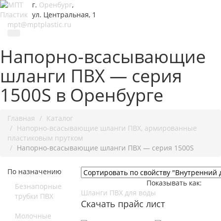
г.
Оренбург
,
ул. Центральная, 1
mpt@mptplastic.ru
Напорно-всасывающие
шланги ПВХ — серия
1500S в Оренбурге
Главная
Каталог
Напорно-всасывающие шланги ПВХ, армированные
пластиковым прутком
Напорно-всасывающие шланги ПВХ — серия 1500S
По назначению
Показывать как:
Безнапорные
Шланги ПВХ для воды
трубки ПВХ
Скачать прайс лист
Молочные