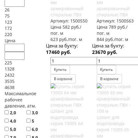
мм
мм
армированный
армированный
26
спиралью ПВХ
спиралью ПВХ
75
Артикул:
1500S50
Артикул:
1500S63
123
Цена 582 руб./
Цена 789 руб./
172
пог. м
пог. м
220
623 руб./пог. м
844 руб./пог. м
Цена
Цена за бухту:
Цена за бухту:
17460 руб.
23670 руб.
225
1328
Купить
Купить
2432
В корзине
В корзине
3535
4638
Максимальное
рабочее
давление, атм.
Шланг для
2,0
3,0
водопровода
Шланг для
4,0
5
серия 1500S 64
водопровода
5,0
6,0
мм
серия 1500S 65
армированный
мм
7,0
8,0