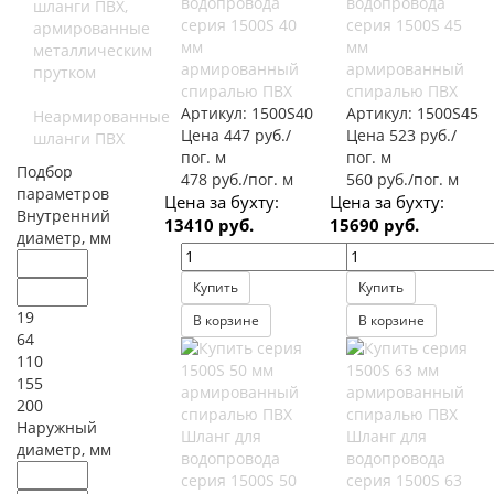
водопровода
водопровода
шланги ПВХ,
серия 1500S 40
серия 1500S 45
армированные
мм
мм
металлическим
армированный
армированный
прутком
спиралью ПВХ
спиралью ПВХ
Артикул:
1500S40
Артикул:
1500S45
Неармированные
Цена 447 руб./
Цена 523 руб./
шланги ПВХ
пог. м
пог. м
Подбор
478 руб./пог. м
560 руб./пог. м
параметров
Цена за бухту:
Цена за бухту:
Внутренний
13410 руб.
15690 руб.
диаметр, мм
Купить
Купить
19
В корзине
В корзине
64
110
155
200
Наружный
Шланг для
Шланг для
диаметр, мм
водопровода
водопровода
серия 1500S 50
серия 1500S 63