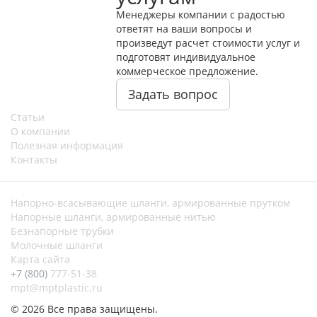
Менеджеры компании с радостью
ответят на ваши вопросы и
произведут расчет стоимости услуг и
подготовят индивидуальное
коммерческое предложение.
Задать вопрос
Статьи
О компании
Полезная информация
Контакты
Напорно-всасывающие шланги, армированные прутком
Напорные шланги, армированные нитью
Безнапорные трубки
Молочные шланги
Карта сайта
+7 (800)
777-51-38
mpt@mptplastic.ru
© 2026 Все права защищены.