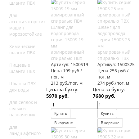
шланги ПВХ
Для
ассенизаторских
Шланг для
Шланг для
машин
водопровода
водопровода
морозостойкие
серия 1500S 19
серия 1500S 25
мм
мм
Химические
армированный
армированный
шланги ПВХ
спиралью ПВХ
спиралью ПВХ
Артикул:
1500S19
Артикул:
1500S25
Пищевые
Цена 199 руб./
Цена 256 руб./
шланги ПВХ
пог. м
пог. м
213 руб./пог. м
274 руб./пог. м
Шланги ПВХ
Цена за бухту:
Цена за бухту:
для воды
5970 руб.
7680 руб.
Для сеялок и
сельхоз
Купить
Купить
назначения
В корзине
В корзине
Для
ландшафтного