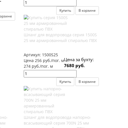
.
Купить
В корзине
корзине
Шланг для водопровода серия 1500S
25 мм армированный спиралью ПВХ
Артикул:
1500S25
Цена за бухту:
Цена 256 руб./пог. м
7680 руб.
274 руб./пог. м
Купить
В корзине
рно-
Шланг для водопровода напорно-
 мм
всасывающий серия 700N 25 мм