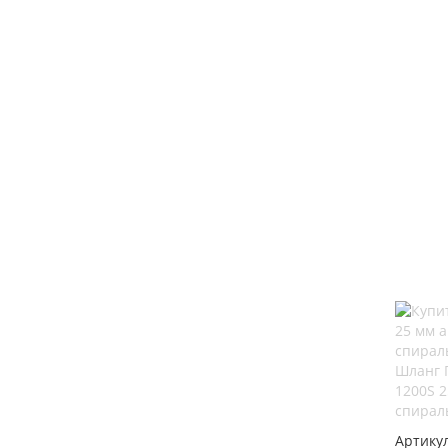
Шланг 
1200S 
спирал
Артику