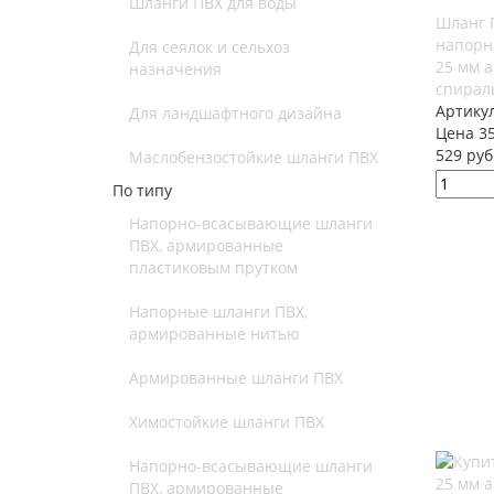
Шланги ПВХ для воды
Шланг 
напорн
Для сеялок и сельхоз
25 мм 
назначения
спираль
Артику
Для ландшафтного дизайна
Цена 35
529 руб
Маслобензостойкие шланги ПВХ
По типу
Напорно-всасывающие шланги
ПВХ, армированные
пластиковым прутком
Напорные шланги ПВХ,
армированные нитью
Армированные шланги ПВХ
Химостойкие шланги ПВХ
Напорно-всасывающие шланги
ПВХ, армированные