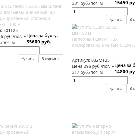
15450 ру
331 руб./пог. м
ПВХ Шланги ПВХ 25 мм Шланг
о-всасывающий серия 501Т
армированный стальной
Купить
В 
ю - 100 м
л:
501Т25
Цена за бухту:
6 руб./пог. м
Напорный шланг ПВХ,
35600 руб.
./пог. м
армированные нитью 032МТ
Купить
В корзине
Артикул:
032МТ25
Цена за б
Цена 296 руб./пог. м
14800 ру
317 руб./пог. м
Купить
В 