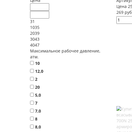
Цена
Артику
Цена 25
269 руб
31
1035
2039
3043
4047
Максимальное рабочее давление,
атм.
10
12,0
2
20
5,0
7
7,0
8
8,0