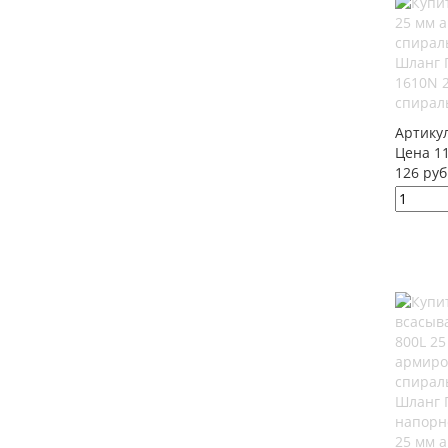
Шланг 
1610N 
спираль
Артику
Цена 11
126 руб
Шланг 
напорн
25 мм 