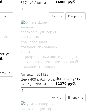
б.
14800 руб.
317 руб./пог. м
корзине
Купить
В корзине
25 мм
ухту:
Гофрированный шланг для воды
б.
серия 501Т 25 мм армированный
стальной спиралью
корзине
Артикул:
501Т25
Цена за бухту:
Цена 409 руб./пог. м
12270 руб.
529 руб./пог. м
Купить
В корзине