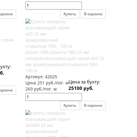
корзине
Купить
В корзине
 серия
Шланг ПВХ Шланги ПВХ 25 мм
напорно-всасывающий серия 420 25
мм армированный спиралью ПВХ -
ухту:
100 м
б.
Артикул:
42025
Цена за бухту:
Цена 251 руб./пог. м
25100 руб.
269 руб./пог. м
корзине
Купить
В корзине