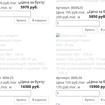
армированный спиралью ПВ
Цена за бухту:
9 руб./пог. м
5970 руб.
./пог. м
Артикул:
800N25
Цена за б
Цена 195 руб./пог. м
5850 руб
209 руб./пог. м
Купить
В корзине
Купить
В 
ПВХ Шланги ПВХ 25 мм
Шланг ПВХ Шланги ПВХ 25 мм
о-всасывающий серия 800L
напорно-всасывающий серия
армированный спиралью ПВХ
30 мм армированный спирал
- 100 м
л:
800L25
Артикул:
800L30
Цена за бухту:
Цена за б
3 руб./пог. м
Цена 159 руб./пог. м
14300 руб.
15900 ру
./пог. м
170 руб./пог. м
Купить
В корзине
Купить
В 