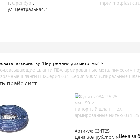
г.
Оренбург
,
mpt@mptplastic.r
ул. Центральная, 1
о-всасывающие шланги ПВХ, армированные металлическим пр
зрачные шланги ПВХ
Серия 034Т
Серия 900MB
Спиральные шлан
ть прайс лист
Напорный шланг ПВХ,
армированные нитью 034Т25
Артикул:
034Т25
Цена за б
Цена 309 руб./пог. м