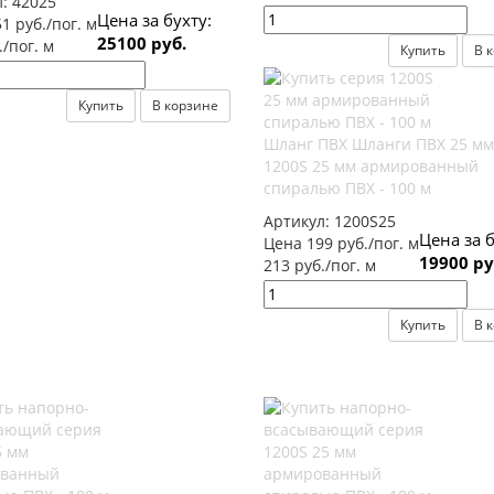
л:
42025
Цена за бухту:
1 руб./пог. м
25100 руб.
./пог. м
Купить
В 
Купить
В корзине
Шланг ПВХ Шланги ПВХ 25 мм
1200S 25 мм армированный
спиралью ПВХ - 100 м
Артикул:
1200S25
Цена за б
Цена 199 руб./пог. м
19900 ру
213 руб./пог. м
Купить
В 