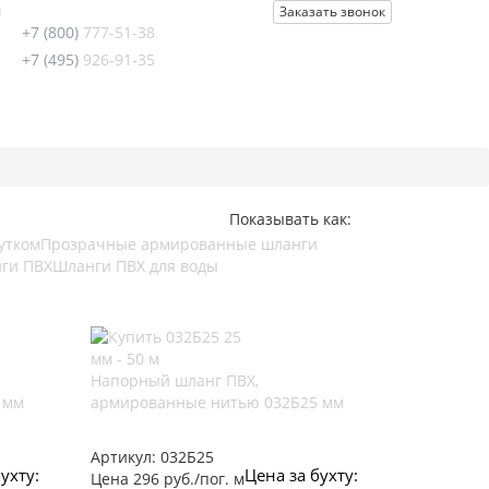
u
Заказать звонок
+7 (800)
777-51-38
+7 (495)
926-91-35
Показывать как:
утком
Прозрачные армированные шланги
ги ПВХ
Шланги ПВХ для воды
Напорный шланг ПВХ,
 мм
армированные нитью 032Б25 мм
Артикул:
032Б25
ухту:
Цена за бухту:
Цена 296 руб./пог. м