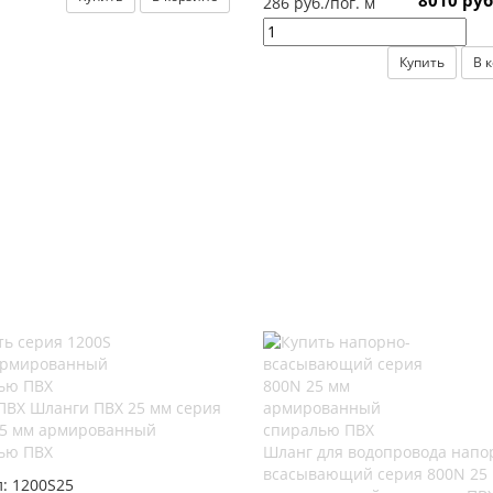
8010 руб
286 руб./пог. м
Купить
В 
ПВХ Шланги ПВХ 25 мм серия
25 мм армированный
ью ПВХ
Шланг для водопровода напо
всасывающий серия 800N 25
л:
1200S25