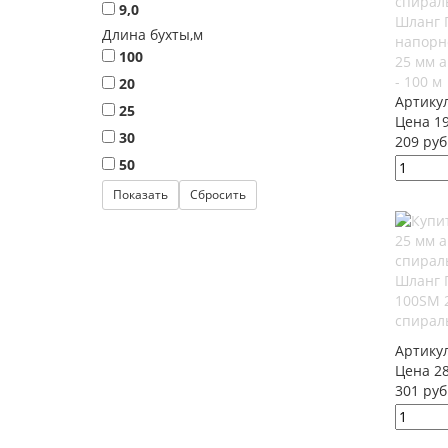
9,0
Шланг 
Длина бухты,м
напорн
100
25 мм 
- 100 м
20
Артику
25
Цена 19
30
209 руб
50
Шланг 
100SM 
спираль
Артику
Цена 28
301 руб