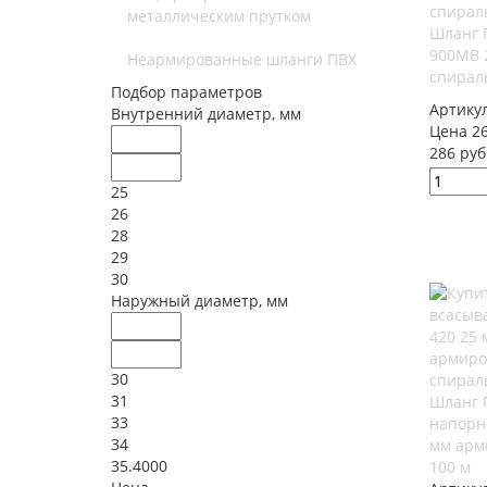
металлическим прутком
Шланг 
900MB 
Неармированные шланги ПВХ
спираль
Подбор параметров
Артику
Внутренний диаметр, мм
Цена 26
286 руб
25
26
28
29
30
Наружный диаметр, мм
30
31
Шланг 
33
напорн
34
мм арм
35.4000
100 м