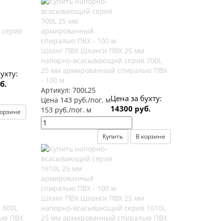
 серия
Шланг ПВХ Шланги ПВХ 25 мм
напорно-всасывающий серия 700L
25 мм армированный спиралью ПВХ
ухту:
- 100 м
б.
Артикул:
700L25
Цена за бухту:
Цена 143 руб./пог. м
14300 руб.
153 руб./пог. м
корзине
Купить
В корзине
Шланг ПВХ Шланги ПВХ 25 мм
 800L
напорно-всасывающий серия 1610L
ью ПВХ
25 мм армированный спиралью ПВХ