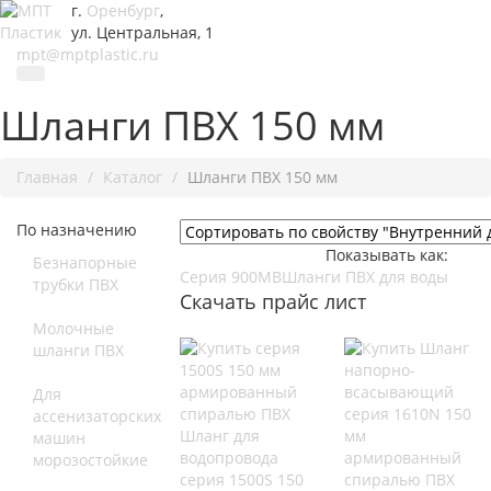
г.
Оренбург
,
ул. Центральная, 1
mpt@mptplastic.ru
Шланги ПВХ 150 мм
Главная
Каталог
Шланги ПВХ 150 мм
По назначению
Показывать как:
Безнапорные
Серия 900MB
Шланги ПВХ для воды
трубки ПВХ
Скачать прайс лист
Молочные
шланги ПВХ
Для
ассенизаторских
Шланг для
машин
водопровода
морозостойкие
серия 1500S 150