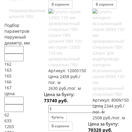
В корзине
В корзине
Неармированные
шланги ПВХ
Подбор
параметров
Шланг ПВХ
Наружный
Шланги ПВХ 150
диаметр, мм
мм серия 1200S
150 мм
Шланг для
армированный
водопровода
162
спиралью ПВХ
напорно-
163
Артикул:
1200S150
всасывающий
165
Цена 2458 руб./
серия 800N 150
166
пог. м
мм
167
2630 руб./пог. м
армированный
Цена
Цена за бухту:
спиралью ПВХ
Артикул:
800N150
73740 руб.
Цена 2344 руб./
пог. м
62
Купить
2508 руб./пог. м
633
Цена за бухту:
В корзине
1203
70320 руб.