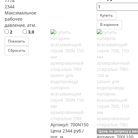
1774
2344
Максимальное
Купить
рабочее
В корзине
давление, атм.
2
3,0
Шланг для
водопровода
Шланг для
напорно-
водопровода
всасывающий
напорно-
серия 700N 150
всасывающий
мм
серия 700L 150
армированный
мм
спиралью ПВХ
армированный
Артикул:
700N150
спиралью ПВХ
Цена 2344 руб./
Цена по запросу у м
пог. м
Артикул:
700L150