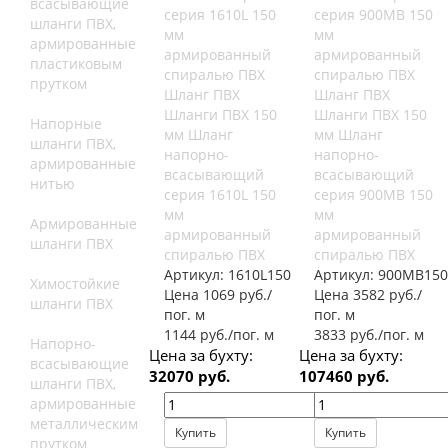
всасывающие
шланги ПВХ,
армированные
пластиковым
прутком
Шланг ПВХ
Шланг ПВХ
Шланги ПВХ 150
Шланги ПВХ 150
Напорные
мм Шланг
мм Шланг
шланги ПВХ,
напорно-
напорно-
армированные
всасывающий
всасывающий
нитью
серия 1610L 150
серия 900MB 150
мм
мм
Армированные
армированный
армированный
шланги ПВХ
спиралью ПВХ
спиралью ПВХ
Артикул:
1610L150
Артикул:
900MB150
Химостойкие
Цена 1069 руб./
Цена 3582 руб./
шланги ПВХ
пог. м
пог. м
1144 руб./пог. м
3833 руб./пог. м
Напорно-
Цена за бухту:
Цена за бухту:
всасывающие
32070 руб.
107460 руб.
шланги ПВХ,
армированные
металлическим
Купить
Купить
прутком