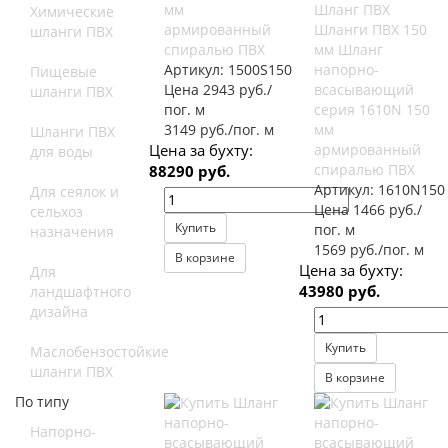
мм
Шланг ПВХ
Химические
армированный
Шланги ПВХ 150
шланги ПВХ
спиралью ПВХ
мм Шланг
Артикул:
1500S150
напорно-
Пищевые
Цена 2943 руб./
всасывающий
шланги ПВХ
пог. м
серия 1610N 150
3149 руб./пог. м
мм
Шланги ПВХ
Цена за бухту:
армированный
для воды
спиралью ПВХ
88290 руб.
Артикул:
1610N150
Для сеялок и
Цена 1466 руб./
сельхоз
Купить
пог. м
назначения
1569 руб./пог. м
В корзине
Цена за бухту:
Для
43980 руб.
ландшафтного
дизайна
Купить
Маслобензостойкие
шланги ПВХ
В корзине
По типу
Напорно-