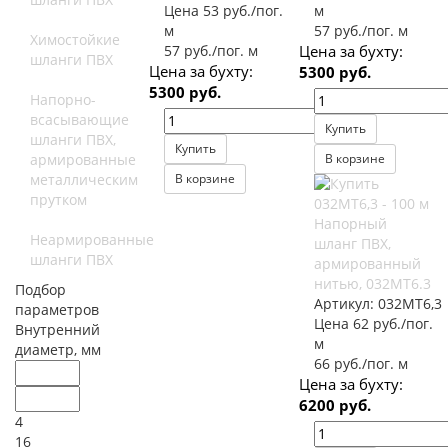
Цена 53 руб./пог.
м
м
57 руб./пог. м
Химостойкие
57 руб./пог. м
Цена за бухту:
шланги ПВХ
Цена за бухту:
5300 руб.
5300 руб.
Напорно-
всасывающие
Купить
шланги ПВХ,
Купить
армированные
В корзине
металлическим
В корзине
прутком
Напорный
Неармированные
шланг ПВХ,
шланги ПВХ
армированный
нитью, 032МТ6.3
Подбор
Артикул:
032МТ6,3
параметров
Цена 62 руб./пог.
Внутренний
м
диаметр, мм
66 руб./пог. м
Цена за бухту:
6200 руб.
4
16