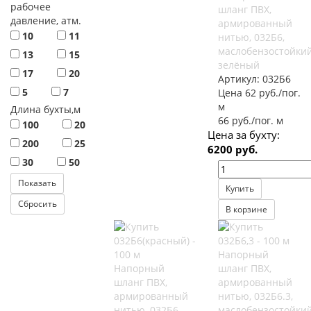
рабочее
шланг ПВХ,
давление, атм.
армированный
10
11
нитью, 032Б6,
маслобензостойкий
13
15
зелёный
17
20
Артикул:
032Б6
5
7
Цена 62 руб./пог.
м
Длина бухты,м
66 руб./пог. м
100
20
Цена за бухту:
200
25
6200 руб.
30
50
Купить
В корзине
Напорный
Напорный
шланг ПВХ,
шланг ПВХ,
армированный
армированный
нитью, 032Б6.3,
нитью, 032Б6,
маслобензостойки