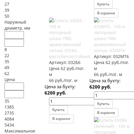
27
Купить
39
В корзине
50
Наружный
диаметр, мм
Напорный
Напорный
шланг ПВХ,
шланг ПВХ,
армированный
армированный
8
нитью, 032Б6,
нитью, 032МТ6
22
маслобензостойкий
Артикул:
032МТ6
35
Артикул:
032Б6
Цена 62 руб./пог.
49
Цена 62 руб./пог.
м
62
м
66 руб./пог. м
Цена
66 руб./пог. м
Цена за бухту:
Цена за бухту:
6200 руб.
6200 руб.
35
Купить
1385
Купить
2735
В корзине
4084
В корзине
5434
Максимальное
Напорный