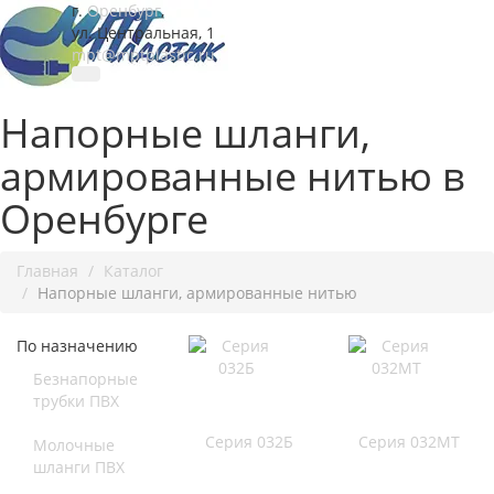
г.
Оренбург
,
ул. Центральная, 1
mpt@mptplastic.ru
Напорные шланги,
армированные нитью в
Оренбурге
Главная
Каталог
Напорные шланги, армированные нитью
По назначению
Безнапорные
трубки ПВХ
Серия 032Б
Серия 032МТ
Молочные
шланги ПВХ