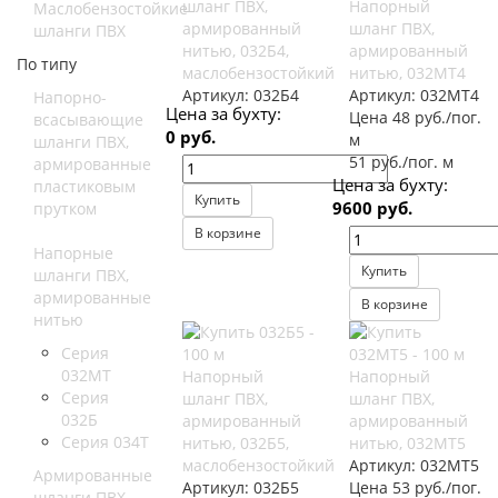
шланг ПВХ,
Напорный
Маслобензостойкие
армированный
шланг ПВХ,
шланги ПВХ
нитью, 032Б4,
армированный
По типу
маслобензостойкий
нитью, 032МТ4
Артикул:
032Б4
Артикул:
032МТ4
Напорно-
Цена за бухту:
Цена 48 руб./пог.
всасывающие
0 руб.
м
шланги ПВХ,
51 руб./пог. м
армированные
Цена за бухту:
пластиковым
Купить
9600 руб.
прутком
В корзине
Напорные
Купить
шланги ПВХ,
армированные
В корзине
нитью
Серия
032МТ
Напорный
Напорный
Серия
шланг ПВХ,
шланг ПВХ,
032Б
армированный
армированный
Серия 034Т
нитью, 032Б5,
нитью, 032МТ5
маслобензостойкий
Артикул:
032МТ5
Армированные
Артикул:
032Б5
Цена 53 руб./пог.
шланги ПВХ