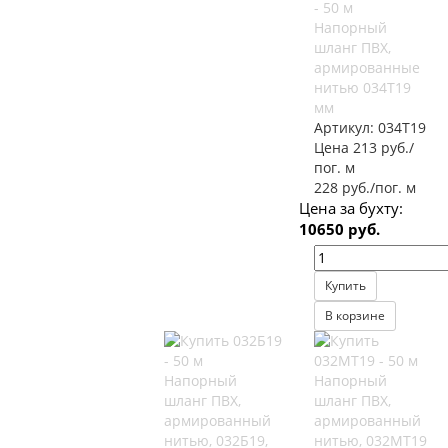
Напорный
шланг ПВХ,
армированные
нитью 034Т19
мм
Артикул:
034Т19
Цена 213 руб./
пог. м
228 руб./пог. м
Цена за бухту:
10650 руб.
Купить
В корзине
Напорный
Напорный
шланг ПВХ,
шланг ПВХ,
армированный
армированный
нитью, 032Б19,
нитью, 032МТ19